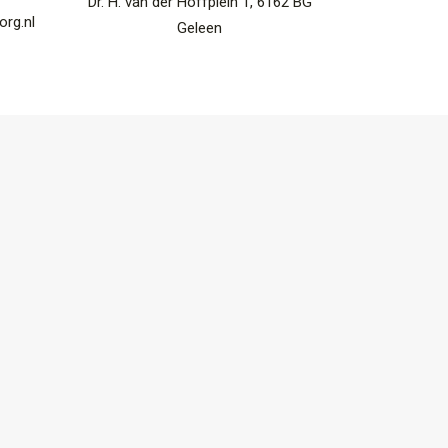
Dr. H. van der Hoffplein 1, 6162 BG
rg.nl
Geleen