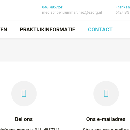
046-4857241
Franken
medischcentrummartinez@ezorg.nl
6124 BG
VEN
PRAKTIJKINFORMATIE
CONTACT
Bel ons
Ons e-mailadres