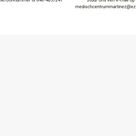
elefoonnummer is 046-4857241
Stuur ons een e-mail op
medischcentrummartinez@ezo