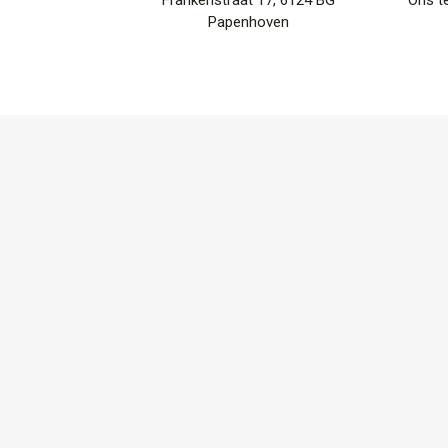
Frankenstraat 17, 6124 BG
Ons t
Papenhoven